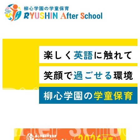
楽しく
英語
に触れて
笑顔で
過ごせる
環境
柳心学園の
学童保育