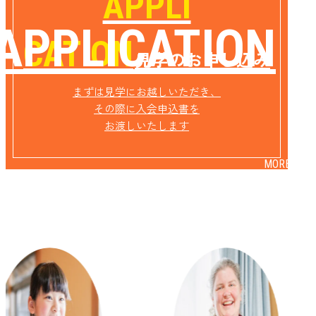
APPLI
APPLICATION
CATION
見学のお申し込み
まずは見学にお越しいただき、
その際に入会申込書を
お渡しいたします
MORE