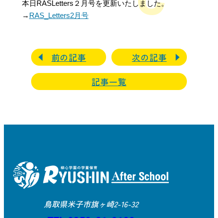
本日
RASLetters２月号を更新いたしました。
→
RAS_Letters2月号
前の記事
次の記事
記事一覧
鳥取県米子市旗ヶ崎2-16-32